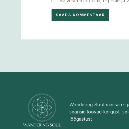
Salvesta minu nimi, e-posti- ja 
Wandering Soul massaaži j
seansid loovad kergust, sel
lõõgastust