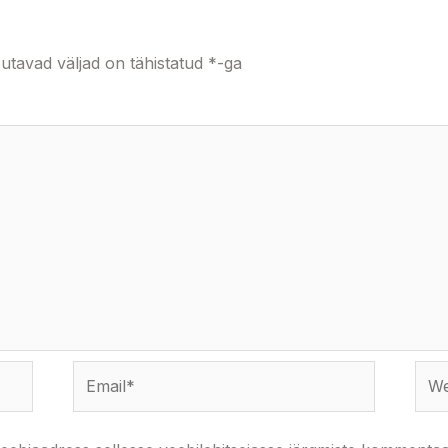
utavad väljad on tähistatud
*
-ga
Email*
Webs