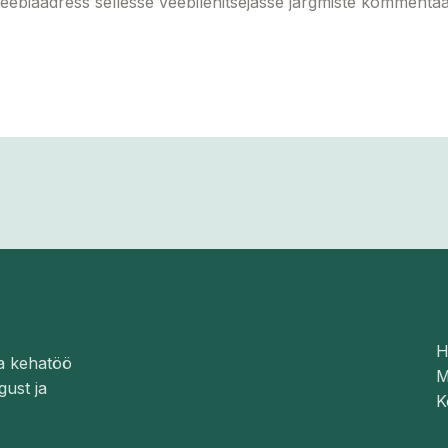
veebiaadress sellesse veebilehitsejasse järgmiste kommentaa
H
a kehatöö
M
gust ja
K