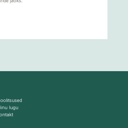
ride jaoks.
oolitsused
inu lugu
ontakt