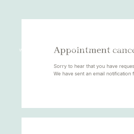
Skip
to
content
Appointment canc
WANDERING SOUL
MINU LUGU
HOOLITSUSE
Sorry to hear that you have reques
We have sent an email notification 