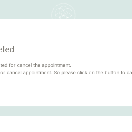
eled
D
KONTAKT
ted for cancel the appointment.
for cancel appointment. So please click on the button to c