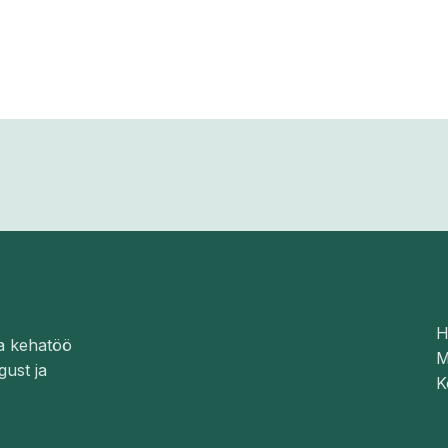
H
a kehatöö
M
gust ja
K