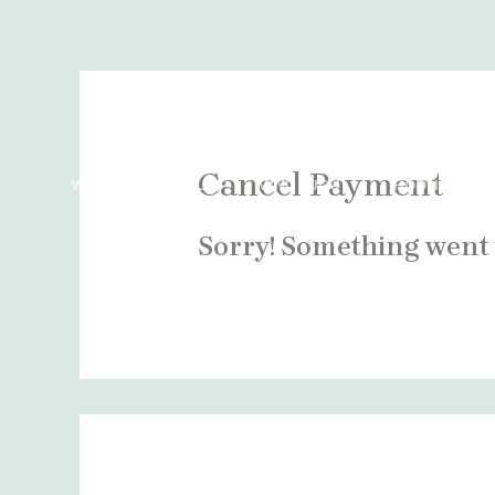
Skip
to
content
Cancel Payment
WANDERING SOUL
MINU LUGU
HOOLITSUSE
Sorry! Something went 