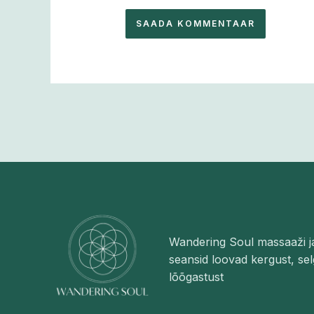
Wandering Soul massaaži j
seansid loovad kergust, sel
lõõgastust