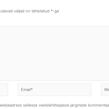
utavad väljad on tähistatud
*
-ga
Email*
Webs
veebiaadress sellesse veebilehitsejasse järgmiste kommentaa